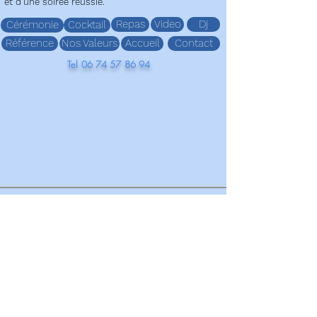
et d’une soirée réussie.
Repas
Video
Dj
Cérémonie
Cocktail
Référence
Nos Valeurs
Accueil
Contact
Tel
06 74 57 86 94
Dj Mariage Moulin Neuf Montrevault-sur-Èvre 49110
riage chateau de la poterie 44240 la chapelle sur erdre
Seigneurie Bois Benoist